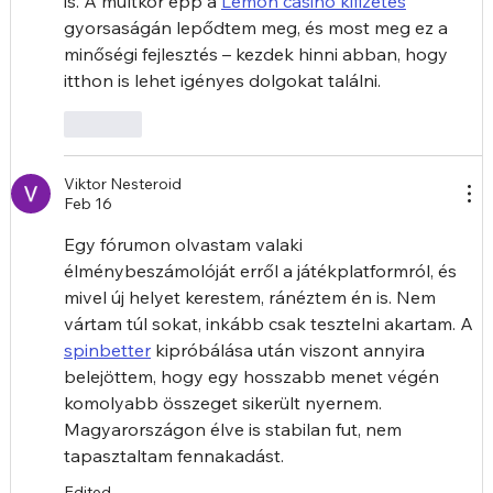
is. A múltkor épp a 
Lemon casino kifizetés
gyorsaságán lepődtem meg, és most meg ez a 
minőségi fejlesztés – kezdek hinni abban, hogy 
itthon is lehet igényes dolgokat találni.
Like
Viktor Nesteroid
Feb 16
Egy fórumon olvastam valaki 
élménybeszámolóját erről a játékplatformról, és 
mivel új helyet kerestem, ránéztem én is. Nem 
vártam túl sokat, inkább csak tesztelni akartam. A 
spinbetter
 kipróbálása után viszont annyira 
belejöttem, hogy egy hosszabb menet végén 
komolyabb összeget sikerült nyernem. 
Magyarországon élve is stabilan fut, nem 
tapasztaltam fennakadást.
Edited