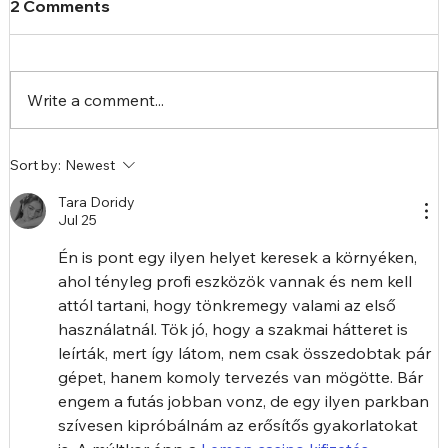
2 Comments
Write a comment...
Sort by:
Newest
Tara Doridy
Jul 25
Miért válaszd közvetlenül a gyártót, ha
Én is pont egy ilyen helyet keresek a környéken, 
egyedi kültéri fitnesz parkot szeretnél?
ahol tényleg profi eszközök vannak és nem kell 
attól tartani, hogy tönkremegy valami az első 
használatnál. Tök jó, hogy a szakmai hátteret is 
leírták, mert így látom, nem csak összedobtak pár 
gépet, hanem komoly tervezés van mögötte. Bár 
engem a futás jobban vonz, de egy ilyen parkban 
szívesen kipróbálnám az erősítős gyakorlatokat 