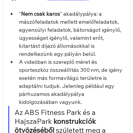
"
Nem csak karos
" akadálypálya: a 
mászófeladatok mellett emelőfeladatok, 
egyensúlyi feladatok, bátorságot igénylő, 
ügyességet igénylő, valamint erőt, 
kitartást díjazó állomásokkal is 
rendelkezünk egy pályán belül.
A videóban is szereplő méret és 
sporteszköz összeállítás 300 nm, de igény 
esetén más formavilágú területre is 
adaptálni tudjuk. Jelenleg például egy 
párhuzamos akadálypálya 
kidolgozásában vagyunk.
Az ABS Fitness Park és a 
HajszaPark 
konstrukciók 
ötvözéséből
 született meg a 