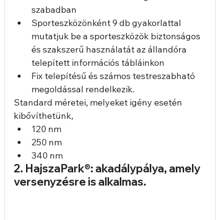
szabadban
Sporteszközönként 9 db gyakorlattal 
mutatjuk be a sporteszközök biztonságos 
és szakszerű használatát az állandóra 
telepített információs tábláinkon
Fix telepítésű és számos testreszabható 
megoldással rendelkezik.
Standard méretei, melyeket igény esetén 
kibővíthetünk, 
120 nm
250 nm
340 nm
2. HajszaPark®: akadálypálya, amely 
versenyzésre is alkalmas.