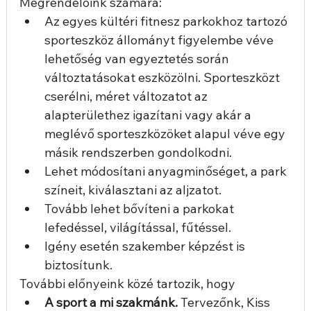
Megrendelőink számára:
Az egyes kültéri fitnesz parkokhoz tartozó 
sporteszköz állományt figyelembe véve 
lehetőség van egyeztetés során 
változtatásokat eszközölni. Sporteszközt 
cserélni, méret változatot az 
alapterülethez igazítani vagy akár a 
meglévő sporteszközöket alapul véve egy 
másik rendszerben gondolkodni.
Lehet módosítani anyagminőséget, a park 
színeit, kiválasztani az aljzatot.
Tovább lehet bővíteni a parkokat 
lefedéssel, világítással, fűtéssel.
Igény esetén szakember képzést is 
biztosítunk.
További előnyeink közé tartozik, hogy
A sport a mi szakmánk. 
Tervezőnk, Kiss 