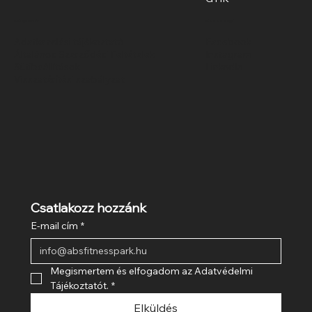
Irányelvek
Közösségi
Adatkezelési tájékoztató
Facebook
Általános Szerződési Feltételek
Instagram
Sütibeállítások
LinkedIn
Visszatérítési szabályzat
Csatlakozz hozzánk
E-mail cím
*
Megismertem és elfogadom az Adatvédelmi 
Tájékoztatót.
*
Elküldés