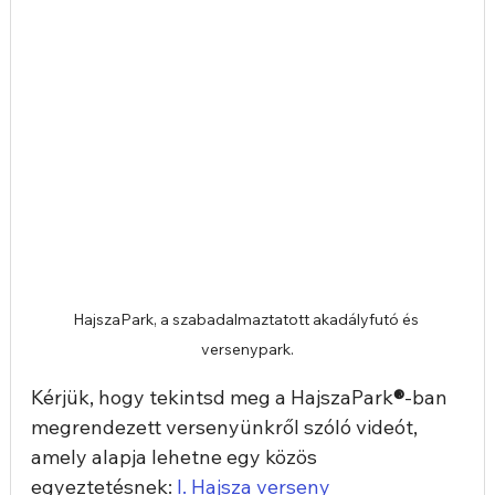
HajszaPark, a szabadalmaztatott akadályfutó és 
versenypark.
Kérjük, hogy tekintsd meg a
HajszaPark
®
-ban 
megrendezett versenyünkről szóló videót, 
amely alapja lehetne egy közös 
egyeztetésnek: 
I. Hajsza verseny