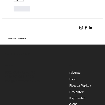
Like
ABS Fitness Park Kft.
ABS FITNESS PARK KFT.
Székhely
Menü
9025 Győr, Új sor 86.
Főoldal
+36 (20) 956-2680
Blog
info@absfitnesspark.hu
Fitnesz Parkok
Projektek
Kapcsolat
GYIK