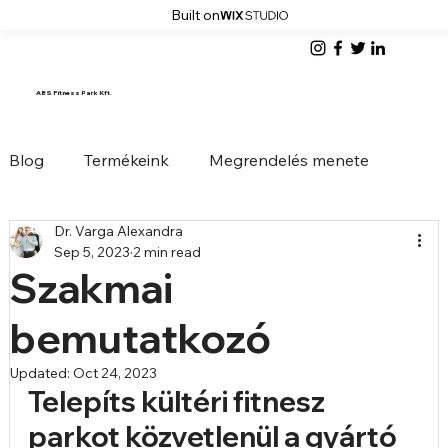
Built on
ABS Fitness Park Kft.
Blog
Termékeink
Megrendelés menete
Dr. Varga Alexandra
Tervezés • Gyártás • Telepítés
Képzések
Sep 5, 2023
2 min read
Szakmai
Kültéri sporteszközök
Árak
bemutatkozó
Updated:
Oct 24, 2023
Telepíts kültéri fitnesz 
parkot közvetlenül a gyártó 